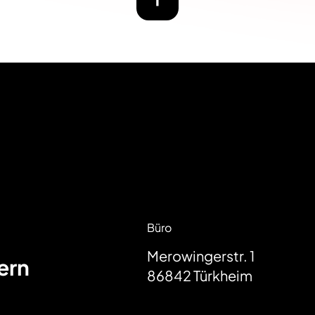
Büro
Merowingerstr. 1
ern
86842
Türkheim