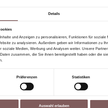
Industriekletterer.
vermieden werden. D
Dadurch lassen sich
Drohne übernimmt d
pektionen schneller und
Inspektion, während 
Details
tlich kosteneffizienter
Auswertung sicher 
durchführen.
Boden erfolgt.
Cookies
nhalte und Anzeigen zu personalisieren, Funktionen für soziale
Website zu analysieren. Außerdem geben wir Informationen zu I
r soziale Medien, Werbung und Analysen weiter. Unsere Partner
 Daten zusammen, die Sie ihnen bereitgestellt haben oder die s
n.
Präferenzen
Statistiken
Auswahl erlauben