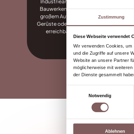
Industrieanlagen oder
Bauwerken, die nur mit
Ins
großem Aufwand über
Zustimmung
deu
Gerüste oder Hubsteiger
erreichbar wären.
Diese Webseite verwendet 
Wir verwenden Cookies, um I
und die Zugriffe auf unsere 
Website an unsere Partner fü
möglicherweise mit weiteren
der Dienste gesammelt habe
Einwilligungsauswahl
Notwendig
Ablehnen