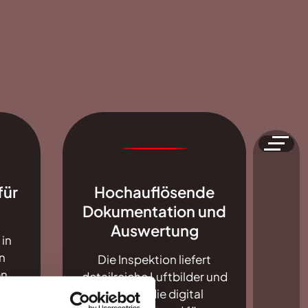
für
Hochauflösende
Dokumentation und
Auswertung
 in
n
Die Inspektion liefert
en
detailreiche Luftbilder und
n
Videos, die digital