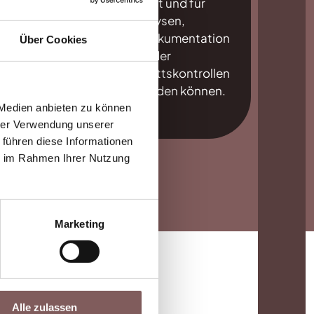
ie
archiviert und für
ie
Analysen,
die
Schadensdokumentation
Über Cookies
am
oder
Baufortschrittskontrollen
genutzt werden können.
 Medien anbieten zu können
hrer Verwendung unserer
 führen diese Informationen
ie im Rahmen Ihrer Nutzung
Marketing
Alle zulassen