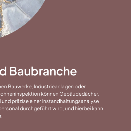
und Baubranche
nnen Bauwerke, Industrieanlagen oder
r Drohneninspektion können Gebäudedächer,
 und präzise einer Instandhaltungsanalyse
ersonal durchgeführt wird, und hierbei kann
n.