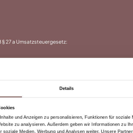
§ 27 a Umsatzsteuergesetz:
twortlich
Details
Cookies
beilegung/Universal­schl
nhalte und Anzeigen zu personalisieren, Funktionen für soziale
Website zu analysieren. Außerdem geben wir Informationen zu I
r soziale Medien, Werbung und Analysen weiter. Unsere Partner