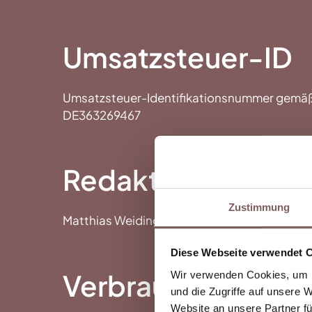
Umsatzsteuer-ID
Umsatzsteuer-Identifikationsnummer gemäß 
DE363269467
Redaktionell veran
Zustimmung
Matthias Weidinger
Diese Webseite verwendet 
Verbraucher­streit­
Wir verwenden Cookies, um I
und die Zugriffe auf unsere 
Website an unsere Partner fü