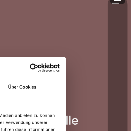
Über Cookies
ichtungs­stelle
 Medien anbieten zu können
hrer Verwendung unserer
 führen diese Informationen