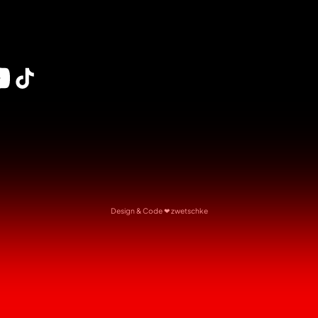
Design & Code ❤
zwetschke