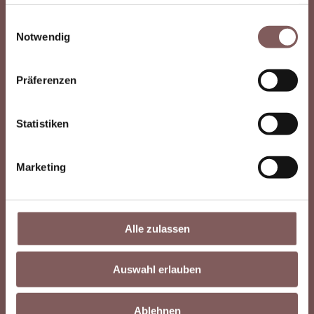
haben oder die sie im Rahmen Ihrer Nutzung der Dienste
Mit regelmäßigen Luftaufnahmen lassen sich
gesammelt haben.
Einwilligungsauswahl
Baufortschritte und Projektentwicklungen
Notwendig
übersichtlich dokumentieren und langfristig
nachvollziehen.
Präferenzen
Statistiken
Marketing
Hochauflösende Bilder und Videos
Moderne Drohnenkameras liefern detailreiche
Alle zulassen
Fotos und Videos in hoher Auflösung, die für
Präsentation, Dokumentation oder Marketing
Auswahl erlauben
verwendet werden können.
Ablehnen