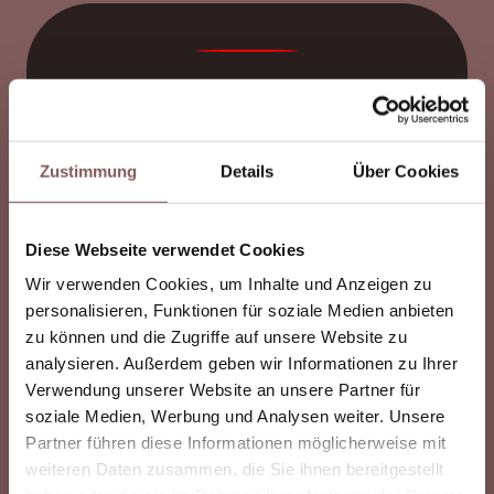
Ideal für Immobilien und Marketing
Hochwertige Drohnenaufnahmen eignen sich
perfekt zur Präsentation von Immobilien,
Zustimmung
Details
Über Cookies
Bauprojekten oder Unternehmensstandorten
und steigern die visuelle Wirkung von Exposés
und Webseiten.
Diese Webseite verwendet Cookies
Wir verwenden Cookies, um Inhalte und Anzeigen zu
personalisieren, Funktionen für soziale Medien anbieten
zu können und die Zugriffe auf unsere Website zu
analysieren. Außerdem geben wir Informationen zu Ihrer
Verwendung unserer Website an unsere Partner für
soziale Medien, Werbung und Analysen weiter. Unsere
Partner führen diese Informationen möglicherweise mit
Dokumentation von Baustellen und
weiteren Daten zusammen, die Sie ihnen bereitgestellt
Projekten