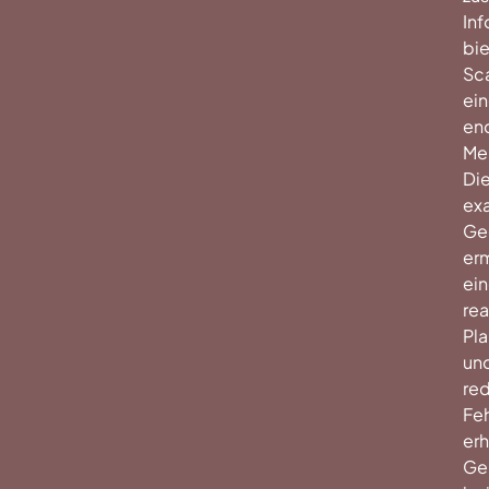
In
bie
Sc
ei
en
Me
Di
ex
Ge
er
ei
rea
Pl
un
red
Feh
erh
Ge