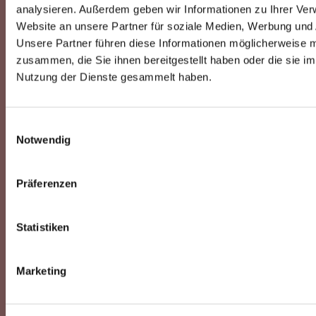
analysieren. Außerdem geben wir Informationen zu Ihrer Ve
ist
Website an unsere Partner für soziale Medien, Werbung und 
be
Unsere Partner führen diese Informationen möglicherweise m
be
zusammen, die Sie ihnen bereitgestellt haben oder die sie i
his
Nutzung der Dienste gesammelt haben.
Ge
od
ko
Einwilligungsauswahl
Str
Notwendig
wic
De
Ex
Präferenzen
erf
in
Statistiken
de
Re
im
Marketing
IF
Fo