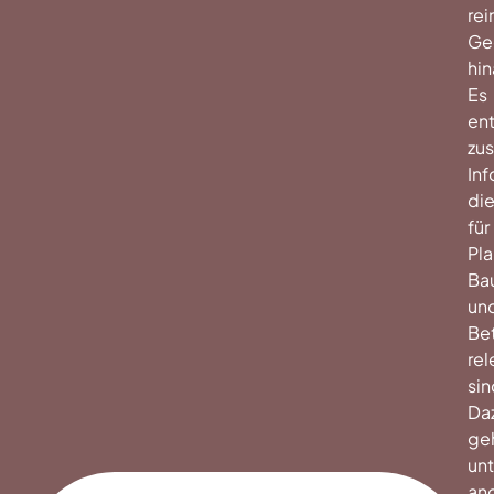
rei
Ge
hin
Es
ent
zus
Inf
di
für
Pl
Ba
un
Be
rel
sin
Da
ge
unt
an