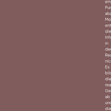
ein
Pu
ab
Mo
ent
di
In
in
de
Re
nic
Es
bil
di
rea
Ge
ab
un
die