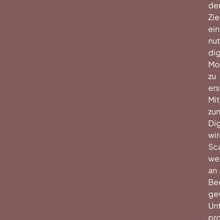
de
Zie
ein
nu
dig
Mo
zu
ers
Mit
zu
Dig
wi
Sc
wei
an
Be
ge
Un
pro