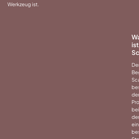
Werkzeug ist.
W
ist
Sc
De
Beg
Sc
be
de
Pro
be
de
ei
be