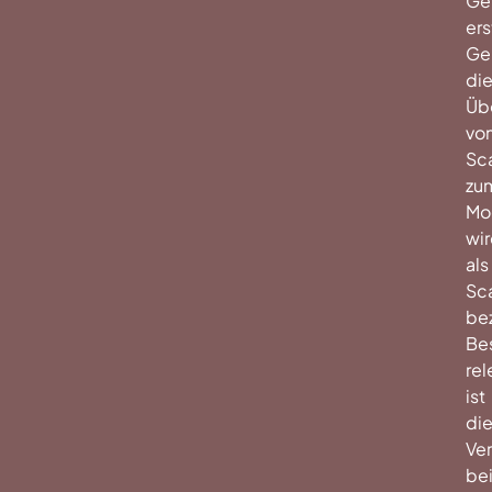
Ge
ers
Ge
die
Üb
vo
Sc
zu
Mo
wi
als
Sc
be
Be
rel
ist
di
Ver
be