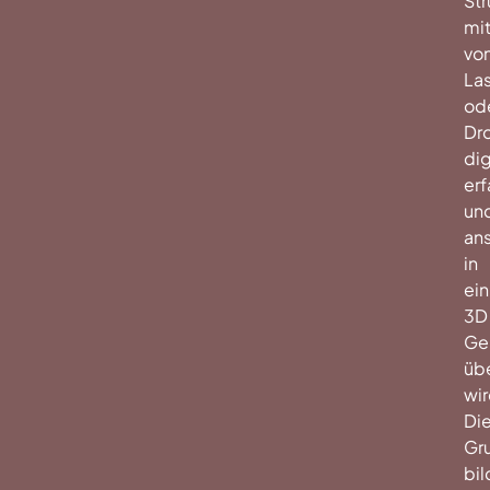
Str
mit
vo
La
od
Dr
dig
erf
un
an
in
ein
3D
Ge
übe
wir
Di
Gr
bil