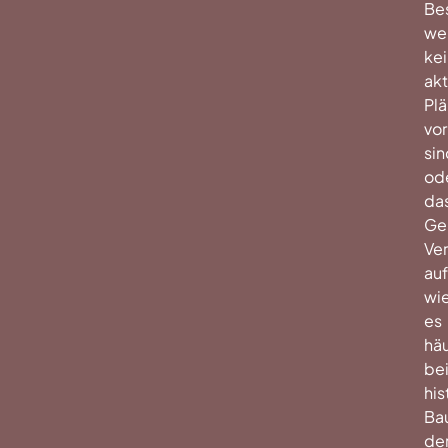
Be
we
ke
akt
Pl
vo
sin
od
da
Ge
Ve
auf
wi
es
häu
be
his
Ba
de