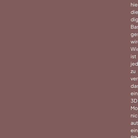
hie
di
dig
Bas
ge
wir
Wi
ist
je
zu
ver
da
ein
3D
Mo
nic
au
ein
BI