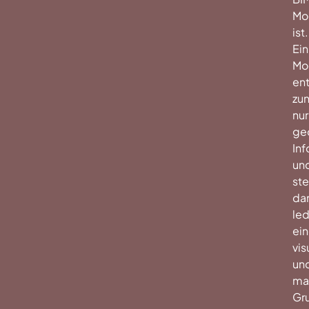
Mo
ist.
Ein
Mo
ent
zu
nur
ge
In
un
ste
da
led
ei
vis
un
ma
Gr