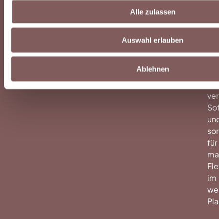
Di
Alle zulassen
of
Da
er
Auswahl erlauben
de
pr
Ablehnen
Au
zw
ve
So
un
sor
für
ma
Fle
im
we
Pl