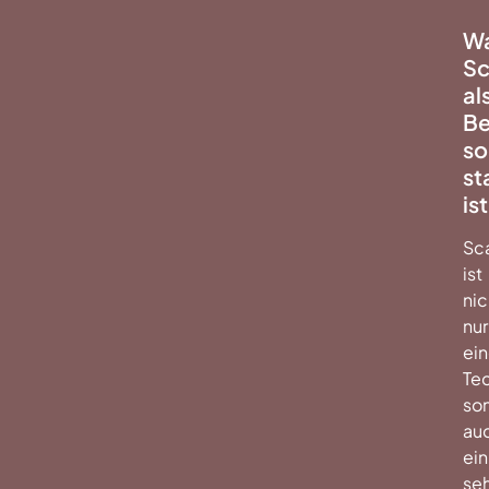
W
Sc
al
Be
so
st
ist
Sc
ist
nic
nur
ei
Tec
so
au
ein
seh