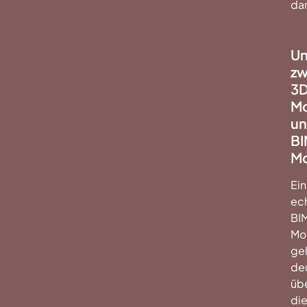
dar
Un
zw
3
Mo
u
BI
Mo
Ein
ec
BI
Mo
ge
deu
üb
di