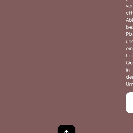
vo
eff
Abl
be
Pl
un
ein
hö
Qua
in
de
Um