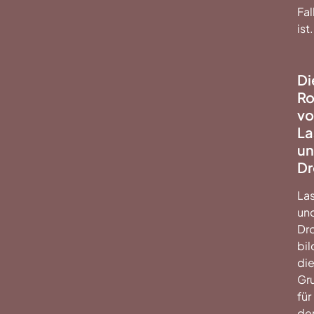
Fal
ist.
Di
Ro
vo
La
u
Dr
La
un
Dr
bi
di
Gr
für
de