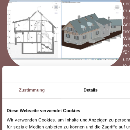
un
mü
ke
An
tre
Wi
ers
für
un
Ku
3D
Ge
au
Zustimmung
Details
Pu
auf
Wu
Diese Webseite verwendet Cookies
au
Wir verwenden Cookies, um Inhalte und Anzeigen zu persona
ve
für soziale Medien anbieten zu können und die Zugriffe auf 
Da