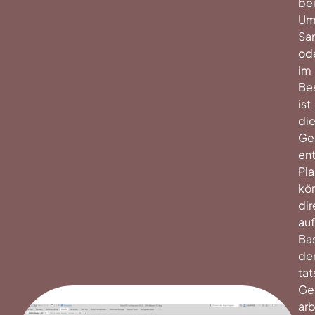
be
Um
Sa
od
im
Be
ist
di
Ge
en
Pla
kö
dir
auf
Bas
de
tat
Ge
arb