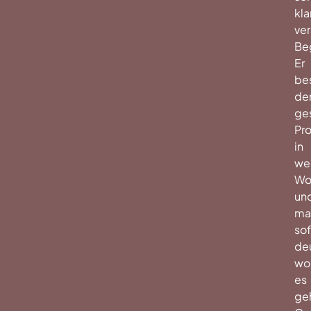
kla
ver
Beg
Er
be
de
ge
Pr
in
we
Wo
un
ma
sof
deu
wo
es
ge