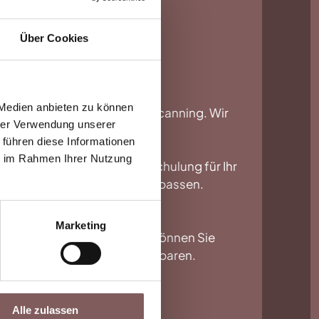
Über Cookies
 Medien anbieten zu können
ereich Drohnen und 3D-Laserscanning. Wir
hrer Verwendung unserer
ung mit Laserscannern
an.
 führen diese Informationen
ie im Rahmen Ihrer Nutzung
er als firmenspezifische Schulung für Ihr
timal zu Ihrem Arbeitsalltag passen.
eite veröffentlicht.
Marketing
rnehmen anfragen möchten, können Sie
n passenden Termin zu vereinbaren.
Alle zulassen