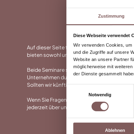
Zustimmung
Diese Webseite verwendet 
Wir verwenden Cookies, um I
Auf dieser Seite finden Sie alle aktuellen 
und die Zugriffe auf unsere 
bieten sowohl unser
Drohnenseminar für Ein
Website an unsere Partner fü
möglicherweise mit weiteren
Beide Seminare sind individuell buchbar und
der Dienste gesammelt habe
Unternehmen durchgeführt werden. Die Termine
Sollten wir künftig öffentliche Kurstermine a
Einwilligungsauswahl
Notwendig
Wenn Sie Fragen zu unseren Seminaren haben
jederzeit über unsere Webseite Kontakt mit 
Ablehnen