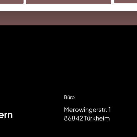
Büro
Merowingerstr. 1
ern
86842
Türkheim