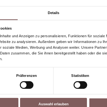
Details
Cookies
nhalte und Anzeigen zu personalisieren, Funktionen für soziale
Kurstermine und Informationen zu unseren Seminaren im B
Website zu analysieren. Außerdem geben wir Informationen zu I
steiger im Handwerk
als auch den
Grundkurs 3D-Vermess
r soziale Medien, Werbung und Analysen weiter. Unsere Partner
 Daten zusammen, die Sie ihnen bereitgestellt haben oder die s
 können entweder als Einzelschulung, Gruppenschulung od
n.
 vereinbaren wir flexibel und individuell, sodass sie op
nbieten, werden diese selbstverständlich hier auf dieser S
Präferenzen
Statistiken
 oder einen individuellen Schulungstermin für Ihr Unte
uns aufnehmen. Wir melden uns gerne bei Ihnen, um eine
Auswahl erlauben