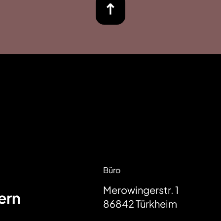
Büro
Merowingerstr. 1
ern
86842
Türkheim