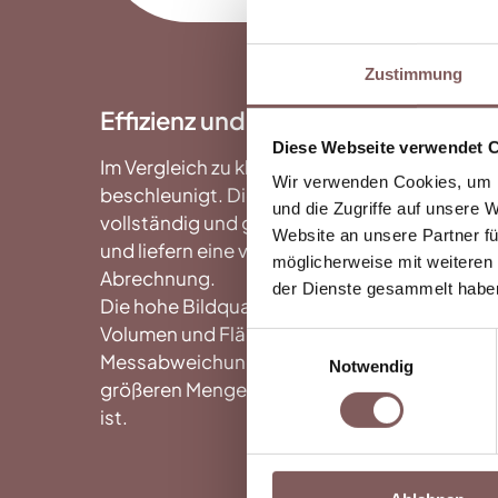
Zustimmung
Effizienz und Genauigkeit in der Pr
Diese Webseite verwendet 
Im Vergleich zu klassischen Methoden wird d
Wir verwenden Cookies, um I
beschleunigt. Die Drohne erfasst das Gelände
und die Zugriffe auf unsere 
vollständig und gleichmäßig. Anschließend 
Website an unsere Partner fü
und liefern eine verlässliche Grundlage für d
möglicherweise mit weiteren
Abrechnung.
der Dienste gesammelt habe
Die hohe Bildqualität ermöglicht eine sehr
Volumen und Flächen. Durch den Einsatz der
Einwilligungsauswahl
Messabweichungen auf ein Minimum reduzier
Notwendig
größeren Mengen und wirtschaftlich relevan
ist.