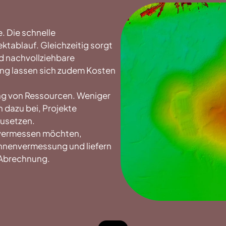
. Die schnelle
ktablauf. Gleichzeitig sorgt
nd nachvollziehbare
ung lassen sich zudem Kosten
zung von Ressourcen. Weniger
 dazu bei, Projekte
usetzen.
t vermessen möchten,
ohnenvermessung und liefern
 Abrechnung.