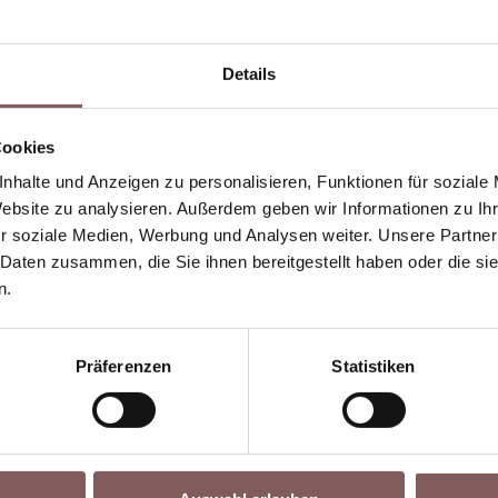
Details
axis
Cookies
ie Vermessung deutlich
nhalte und Anzeigen zu personalisieren, Funktionen für soziale
 innerhalb kürzester Zeit
Website zu analysieren. Außerdem geben wir Informationen zu I
werden die Daten ausgewertet
r soziale Medien, Werbung und Analysen weiter. Unsere Partner
ie weitere Planung und
 Daten zusammen, die Sie ihnen bereitgestellt haben oder die s
n.
 genaue Berechnung von
 RTK Technologie werden
t, was insbesondere bei
Präferenzen
Statistiken
ten Projekten entscheidend