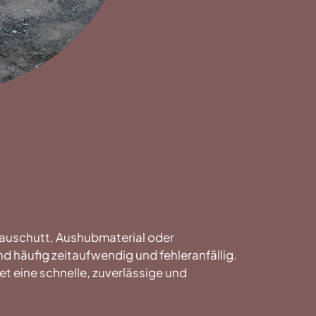
auschutt, Aushubmaterial oder
 häufig zeitaufwendig und fehleranfällig.
 eine schnelle, zuverlässige und