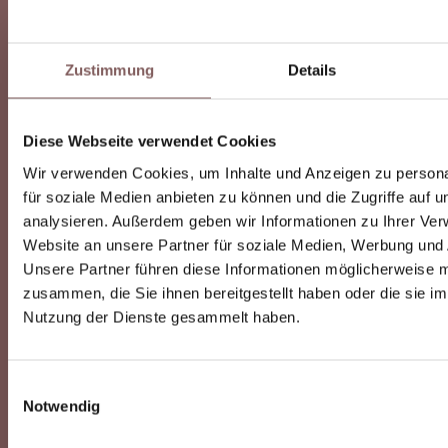
pro
Ba
vo
Zustimmung
Details
kla
Ab
un
Diese Webseite verwendet Cookies
ein
Wir verwenden Cookies, um Inhalte und Anzeigen zu persona
be
für soziale Medien anbieten zu können und die Zugriffe auf 
Ab
analysieren. Außerdem geben wir Informationen zu Ihrer Ve
zw
Website an unsere Partner für soziale Medien, Werbung und 
de
Unsere Partner führen diese Informationen möglicherweise m
Ge
zusammen, die Sie ihnen bereitgestellt haben oder die sie i
Sch
Nutzung der Dienste gesammelt haben.
ve
un
prä
Einwilligungsauswahl
Da
Notwendig
so