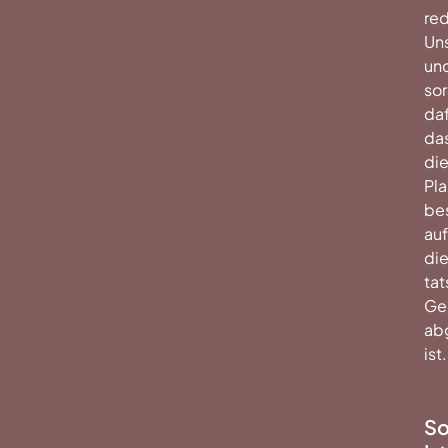
red
Un
un
sor
daf
da
di
Pl
be
auf
di
tat
Ge
ab
ist.
So