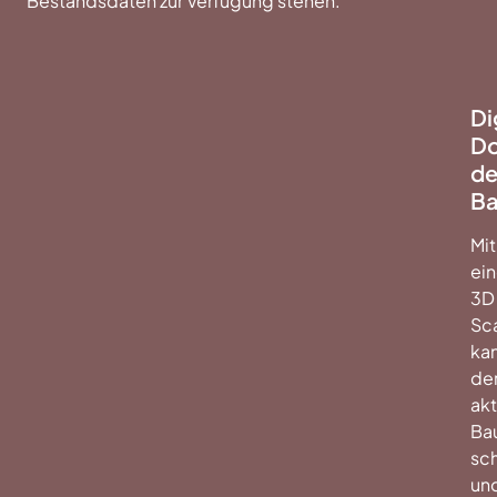
Bestandsdaten zur Verfügung stehen.
Di
Do
de
Ba
Mit
ei
3D
Sc
ka
de
akt
Bau
sch
un