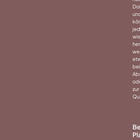
Do
un
kö
jed
wi
he
we
et
be
Ab
od
zur
Qua
Be
Pl