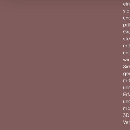
ei
sic
un
prä
Gr
ste
mö
unt
wir
Sie
ge
mi
uns
Er
un
mo
3D
Ve