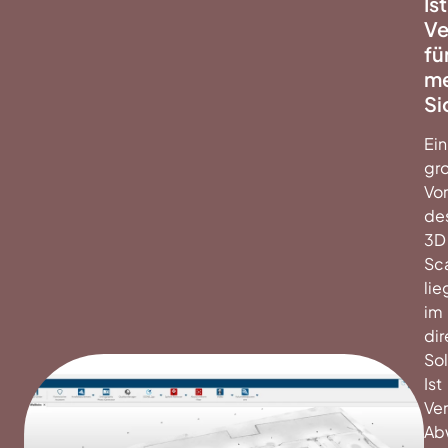
Ist
Ve
fü
m
Si
Ein
gr
Vor
de
3D
Sc
lie
im
dir
Sol
Ist
Ver
Ab