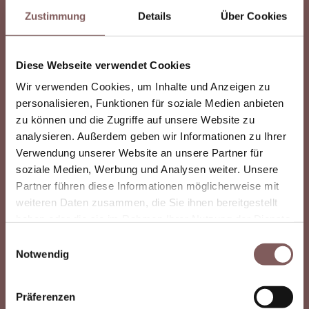
Zustimmung
Details
Über Cookies
Diese Webseite verwendet Cookies
Wir verwenden Cookies, um Inhalte und Anzeigen zu
personalisieren, Funktionen für soziale Medien anbieten
Mehr Erfahren
zu können und die Zugriffe auf unsere Website zu
analysieren. Außerdem geben wir Informationen zu Ihrer
Verwendung unserer Website an unsere Partner für
soziale Medien, Werbung und Analysen weiter. Unsere
Partner führen diese Informationen möglicherweise mit
Warum 3D-Laserscanning in
weiteren Daten zusammen, die Sie ihnen bereitgestellt
Weilheim in Oberbayern
haben oder die sie im Rahmen Ihrer Nutzung der Dienste
gesammelt haben.
besonders sinnvoll ist?
Einwilligungsauswahl
Notwendig
Weilheim in Oberbayern ist geprägt von
gewachsener Bausubstanz, regionaltypischer
Präferenzen
Architektur und einer Mischung aus Wohn-,